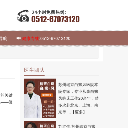
导航
健康专线
:0512-6707 3120
医生团队
苏州瑞京白癜风医院本
院专家，专业从事白癜
作的关键
风临床工作20余年，曾
生——复
多次赴北京、上海、南
京等 ...
【更多】
刘红伟,苏州瑞京白癜