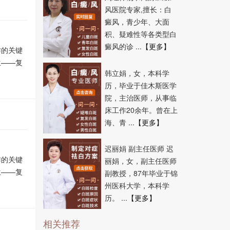
风医院专家,擅长：白
癜风，青少年、大面
积、疑难性等各类型白
癜风的诊 ...
【更多】
作的关键
生——复
韩立娟，女，本科学
历，毕业于佳木斯医学
院，主治医师，从事临
床工作20余年。曾在上
海、青 ...
【更多】
迟丽娟 副主任医师 迟
作的关键
丽娟，女，副主任医师
生——复
副教授，87年毕业于锦
州医科大学，本科学
历。 ...
【更多】
相关推荐