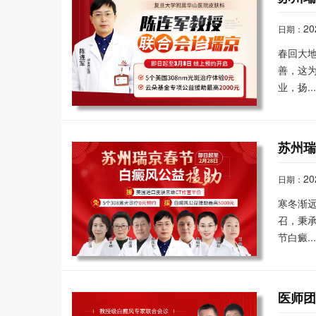
20
日期：
春回大
善，这
业，扬..
苏州
20
日期：
寒冬渐
召，秉承
节白癜..
医师