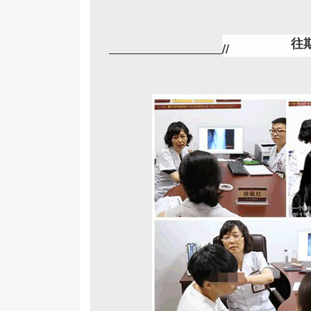
往
​//