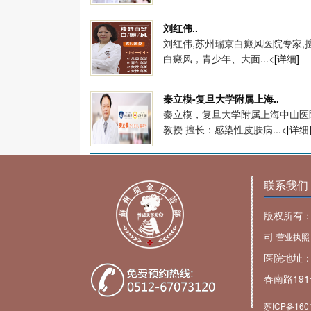
刘红伟..
刘红伟,苏州瑞京白癜风医院专家,
白癜风，青少年、大面...<
[详细]
秦立模-复旦大学附属上海..
秦立模，复旦大学附属上海中山医
教授 擅长：感染性皮肤病...<
[详细
联系我们
版权所有
司
营业执照
医院地址
春南路19
苏ICP备160